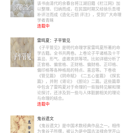
该书由清代的余春台将江湖旧籍《栏江网》加
以整理、归纳而成，在民国时期又经徐乐吾增
补评注而成《造化元钥 评注》，受到广大命理
学者青睐
连载中
雷鸣夏：子平管见
《子平管见》是明代命理学家雷鸣夏所著的命
学古籍。全书共两卷。上卷论子平诸格及十干
喜忌、形气、虚邀夹拱等项。比如详细分析了
正官格、偏官格、正财格、偏财格、正印格、
偏印格等各种格局的特点、喜忌等。下卷收
《管见篇》《阴命赋》《二五心鉴篇》《探玄
篇》，并附《肾论》《胆论》二篇。这些篇章
中包含了雷鸣夏对于命理的一些独特见解和理
论探讨，还涉及到一些与人体脏腑相关的理论
与命理的结合。
连载中
鬼谷遗文
《鬼谷遗文》是中国术数经典作品之一。相传
为鬼谷子所撰，被认为是中国古法禄命学开山