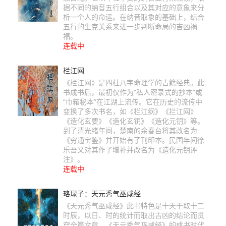
据不同的纳音五行组合以及其对应的意象来分
析一个人的命运。在纳音取象的基础上，结合
五行的生克关系来进一步判断命局的吉凶祸
福。
连载中
栏江网
《栏江网》是四柱八字命理学的古籍经典。此
书成书后，最初仅作为“私人密录式的抄本”或
“巾箱秘本”在江湖上流传。它在历史的流传中
变换了多次书名，如《栏江纲》《拦江网》
《造化玄要》《造化玄钥》《造化元钥》等。
到了清光绪年间，楚南的余春台将其改名为
《穷通宝鉴》并开始有了刊印本。民国年间徐
乐吾又对其作了增补并改名为《造化元钥评
注》。
连载中
珞琭子：天元秀气巫咸经
《天元秀气巫咸经》此书特色是十天干取十二
时辰，以日、时的统计而取出吉凶的结论而贯
穿全篇文章。《天元秀气巫咸经》的成书时代