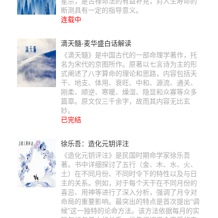
星宗，是古禄命法的有益补充，对人生寿命的
断测具有一定的指导意义。
连载中
滴天髓-麦华盛白话解读
《滴天髓》是中国古代的一部命理学著作，托
名为宋代的京图所作。原著以七言诗为主的形
式阐述了八字算命的理论和思路，内容包括天
干、地支、体用、衰旺、中和、源流、通关、
刚柔、顺逆、寒暖、燥湿、隐显和众寡等众多
篇章。原文仅三千余字，故而其内容无比玄
妙。
已完结
徐乐吾：造化元钥评注
《造化元钥评注》是民国时期命学家徐乐吾
著。书中详细探讨了五行（金、木、水、火、
土）在不同月份、不同时令下的特性以及与日
主的关系。例如，对于每个天干在不同月份的
喜忌、用神等进行了深入分析，强调了月令对
命局的重要影响。最突出的特点是首次提出“调
候”这一独特的论命方法。该方法依据每月的实