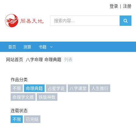
登录
|
注册
首页
测算
书籍
网站首页
八字命理
命理典籍
列表
作品分类
不限
命理典籍
占星学说
八字课堂
人生推衍
命理学文摘
铁版神数
连载状态
不限
已完结