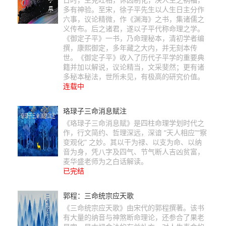
多有神验。至宋，徐子平先生以人生日主分作
六事，议论精微，作《渊海》之书，集诸儒之
义传布。后之诸君，遂以子平代称命理之学。
《御定子平》一书，乃命理秘本，清初学者编
撰，康熙御定，多年藏之大内，并无刻本传
世。《御定子平》收入了历代子平学的重要典
籍并加以解说，议论精当，文采斐然；更有诸
多秘本秘法，世所未见，有极高的研究价值。
连载中
珞琭子三命消息赋注
《珞琭子三命消息赋》是四柱命理学划时代之
作，行文简约、哲理深远，深谙 “天人相应”“察
变观化” 之妙。其以干为禄、以支为命、以纳
音为身，凭八字及四气、节气断人吉凶贫富，
麦华盛老师为之白话解读。
已完结
郭程：三命统宗应天歌
《三命统宗应天歌》由宋代的郭程撰著。该书
有大量的纳音与神煞断命理论，还参合了果老