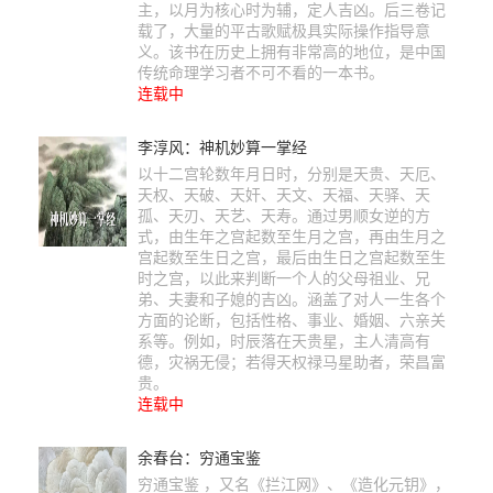
主，以月为核心时为辅，定人吉凶。后三卷记
载了，大量的平古歌赋极具实际操作指导意
义。该书在历史上拥有非常高的地位，是中国
传统命理学习者不可不看的一本书。
连载中
李淳风：神机妙算一掌经
以十二宫轮数年月日时，分别是天贵、天厄、
天权、天破、天奸、天文、天福、天驿、天
孤、天刃、天艺、天寿。通过男顺女逆的方
式，由生年之宫起数至生月之宫，再由生月之
宫起数至生日之宫，最后由生日之宫起数至生
时之宫，以此来判断一个人的父母祖业、兄
弟、夫妻和子媳的吉凶。涵盖了对人一生各个
方面的论断，包括性格、事业、婚姻、六亲关
系等。例如，时辰落在天贵星，主人清高有
德，灾祸无侵；若得天权禄马星助者，荣昌富
贵。
连载中
余春台：穷通宝鉴
穷通宝鉴 ，又名《拦江网》、《造化元钥》，