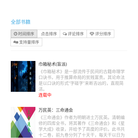
全部书籍
时间排序
点击排序
评论排序
评分排序
支持量排序
巾箱秘术(盲派)
《巾箱秘术》是一部流传于民间的古籍命理学
口诀书，用于推算命局的贫贱富贵。其论命法
是以口诀的形式“字碰字”来断吉凶的，直观简
洁。
连载中
万民英：三命通会
《三命通会》作者为明朝进士万民英。清朝编
修的四库全书，将其著作《三命通会》和《星
学大成》收录，并给予了高度的评价。此书共
十二卷，前九卷分列了十天干，每天干以日为