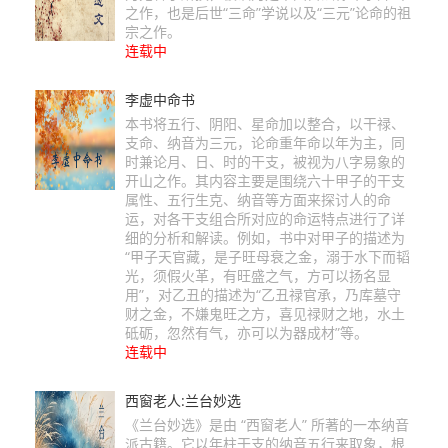
之作，也是后世“三命”学说以及“三元”论命的祖
宗之作。
连载中
李虚中命书
本书将五行、阴阳、星命加以整合，以干禄、
支命、纳音为三元，论命重年命以年为主，同
时兼论月、日、时的干支，被视为八字易象的
开山之作。其内容主要是围绕六十甲子的干支
属性、五行生克、纳音等方面来探讨人的命
运，对各干支组合所对应的命运特点进行了详
细的分析和解读。例如，书中对甲子的描述为
“甲子天官藏，是子旺母衰之金，溺于水下而韬
光，须假火革，有旺盛之气，方可以扬名显
用”，对乙丑的描述为“乙丑禄官承，乃库墓守
财之金，不嫌鬼旺之方，喜见禄财之地，水土
砥砺，忽然有气，亦可以为器成材”等。
连载中
西窗老人:兰台妙选
《兰台妙选》是由 “西窗老人” 所著的一本纳音
派古籍。它以年柱干支的纳音五行来取象，根