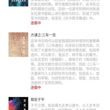
约是北宋时期。原作者题为珞琭子，此书在北
宋时期就已出现，后经一位道号知明的何姓道
长在原书基础上进行删改与修订，形成了流传
至今的版本，收录在《古今图书集成》中。
连载中
方谦之:三车一览
‌这本书在明代以前是我国四柱命理学的重要典
籍，明代《三命通会》内多处引用其内容。它
引用了大量宋代以前的术数命理文献，包括‌李
虚中、‌司马季子、‌鬼谷子、‌林开等人的著作，
以及‌沈芝的《‌源髓歌》、‌珞琭子的《珞班赋》
等。这些文献大部分已经失传，因此《三车一
览》成为了极珍贵的古代命理文献。书中还以
大量宋代人士的四柱作为命例，包括‌名人、官
宦、科举等，为研究宋代名人、官宦、文化生
活提供了宝贵的资料。
连载中
御定子平
子平之理，始自唐大夫李公虚中，以人生年月
日时，生克旺相，休囚制化，决人生之祸福，