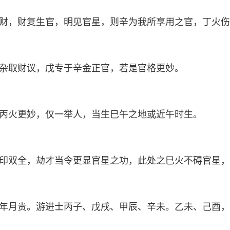
财，财复生官，明见官星，则辛为我所享用之官，丁火伤
杂取财议，戊专于辛金正官，若是官格更妙。
丙火更妙，仅一举人，当生巳午之地或近午时生。
印双全，劫才当令更显官星之功，此处之巳火不碍官星，
年月贵。游进士丙子、戊戌、甲辰、辛未。乙未、己酉，