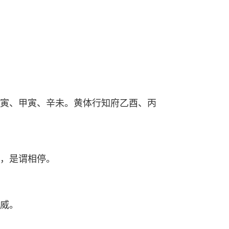
寅、甲寅、辛未。黄体行知府乙酉、丙
，是谓相停。
威。