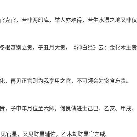
官克官，若非两印库，举人亦难得，若生水湿之地又非仅
冬根基别立贵。子丑月大贵。《神白经》云：金化木主贵
化，再见正官则为我享用之官，不可领会为贪食忘贵。
贵，子申年月位至六卿。何良傅进士己巳、乙亥、甲戌、
印见官星，又见财星辅佐，乙木劫财显官之威。