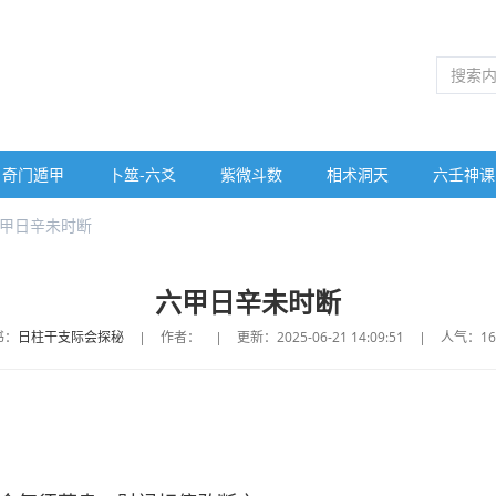
奇门遁甲
卜筮-六爻
紫微斗数
相术洞天
六壬神课
甲日辛未时断
六甲日辛未时断
书：
日柱干支际会探秘
|
作者：
|
更新：2025-06-21 14:09:51
|
人气：16