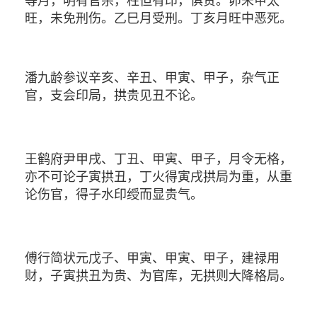
等月，明有官杀，柱但有印，俱贵。卯未甲太
旺，未免刑伤。乙巳月受刑。丁亥月旺中恶死。
潘九龄参议辛亥、辛丑、甲寅、甲子，杂气正
官，支会印局，拱贵见丑不论。
王鹤府尹甲戌、丁丑、甲寅、甲子，月令无格，
亦不可论子寅拱丑，丁火得寅戌拱局为重，从重
论伤官，得子水印绶而显贵气。
傅行简状元戊子、甲寅、甲寅、甲子，建禄用
财，子寅拱丑为贵、为官库，无拱则大降格局。