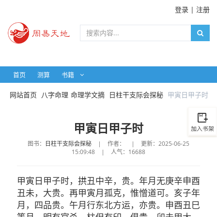
登录
|
注册
首页
测算
书籍
网站首页
八字命理
命理学文摘
日柱干支际会探秘
甲寅日甲子时
甲寅日甲子时
图书：
日柱干支际会探秘
|
作者：
|
更新：2025-06-25
15:09:48
|
人气：16688
甲寅日甲子时，拱丑中辛，贵。年月无庚辛申酉
丑未，大贵。再甲寅月孤克，惟憎道可。亥子年
月，四品贵。午月行东北方运，亦贵。申酉丑巳