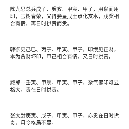
陈九思总兵戊子、癸亥、甲寅、甲子，用枭而用
印，玉树春荣，又得妾星戊土点化亥水，戊癸相
合有情，再日时拱贵而贵。
韩御史己巳、丙子、甲寅、甲子，印绶见正财，
本为贪财坏印，甲己相合有情，又日时拱贵。
臧郎中壬寅、甲辰、甲寅、甲子，杂气偏印难显
格大，贵在日时拱贵。
张太尉庚寅、戊子、甲寅、甲子，亦贵在日时拱
贵，月令格局不显。