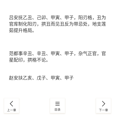
吕安抚乙丑、己卯、甲寅、甲子，阳刃格，丑为
官库制化阳刃，拱丑而见丑反为带忌处，地支莲
茹提升格局。
范都事辛丑、辛丑、甲寅、甲子，杂气正官，官
星配印，拱格不论。
赵安扶乙亥、戊子
、甲寅、甲子